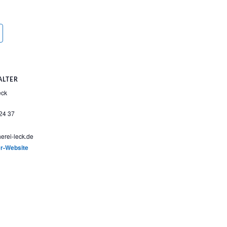
ALTER
eck
24 37
erei-leck.de
er-Website