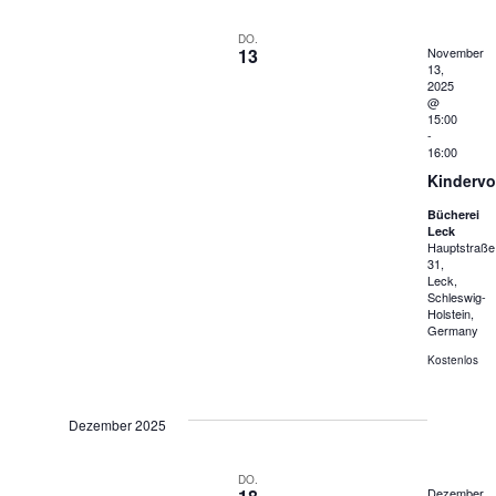
DO.
13
November
13,
2025
@
15:00
-
16:00
Kindervo
Bücherei
Leck
Hauptstraße
31,
Leck,
Schleswig-
Holstein,
Germany
Kostenlos
Dezember 2025
DO.
Dezember