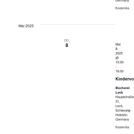
Germany
Kostenlos
Mai 2025
DO.
8
Mai
8,
2025
@
15:00
-
16:00
Kindervo
Bücherei
Leck
Hauptstraße
31,
Leck,
Schleswig-
Holstein,
Germany
Kostenlos