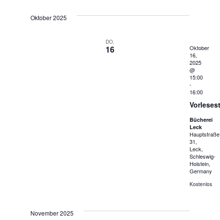
Oktober 2025
DO.
16
Oktober
16,
2025
@
15:00
-
16:00
Vorleses
Bücherei
Leck
Hauptstraße
31,
Leck,
Schleswig-
Holstein,
Germany
Kostenlos
November 2025