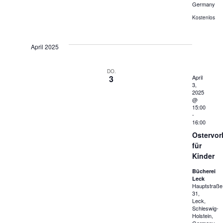
Germany
Kostenlos
April 2025
DO.
3
April
3,
2025
@
15:00
-
16:00
Ostervor
für
Kinder
Bücherei
Leck
Hauptstraße
31,
Leck,
Schleswig-
Holstein,