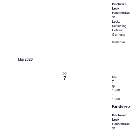
Bücherei
Leck
Hauptstraße
31,
Leck,
Schleswig-
Holstein,
Germany
Kostenlos
Mai 2026
DO.
7
Mai
7
@
15:00
-
16:00
Kindervo
Bücherei
Leck
Hauptstraße
31,