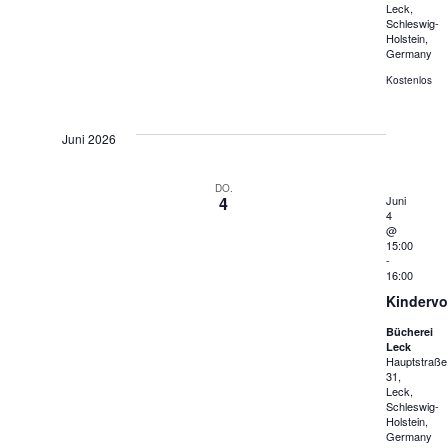
Leck,
Schleswig-
Holstein,
Germany
Kostenlos
Juni 2026
DO.
4
Juni
4
@
15:00
-
16:00
Kindervo
Bücherei
Leck
Hauptstraße
31,
Leck,
Schleswig-
Holstein,
Germany