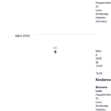
Hauptstraße
31,
Leck,
Schleswig-
Holstein,
Germany
März 2025
DO.
6
März
6,
2025
@
15:00
-
16:00
Kindervo
Bücherei
Leck
Hauptstraße
31,
Leck,
Schleswig-
Holstein,