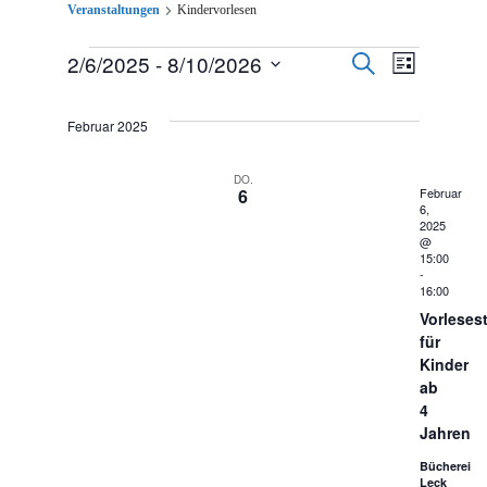
Veranstaltungen
Kindervorlesen
2/6/2025
 - 
8/10/2026
SUCHE
Veran
Veranstaltungen
Verans
LISTE
Datum
Ansic
wählen.
Februar 2025
Suche
Navig
DO.
6
Februar
und
6,
2025
@
15:00
Ansicht
-
16:00
Vorleses
Navigat
für
Kinder
ab
4
Jahren
Bücherei
Leck