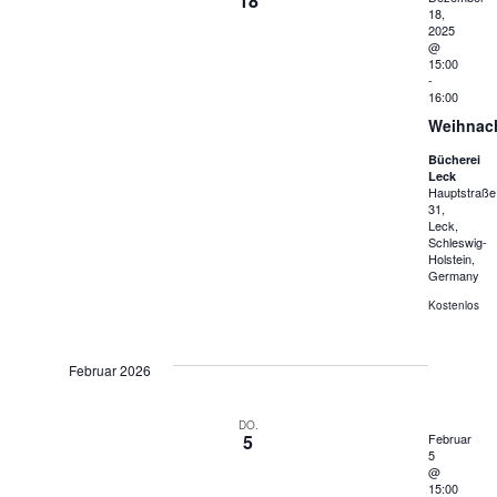
18
18,
2025
@
15:00
-
16:00
Weihnac
Bücherei
Leck
Hauptstraße
31,
Leck,
Schleswig-
Holstein,
Germany
Kostenlos
Februar 2026
DO.
5
Februar
5
@
15:00