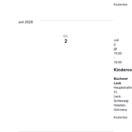
Kostenlos
Juli 2026
DO.
2
Juli
2
@
15:00
-
16:00
Kindervo
Bücherei
Leck
Hauptstraße
31,
Leck,
Schleswig-
Holstein,
Germany
Kostenlos