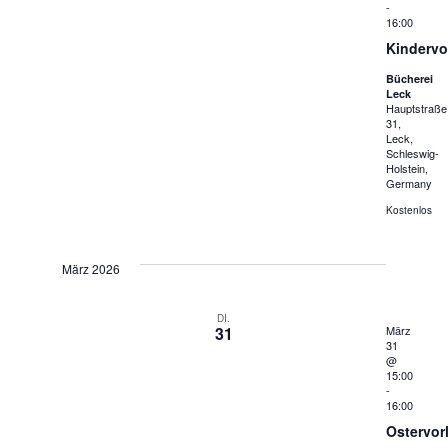
-
16:00
Kindervo
Bücherei
Leck
Hauptstraße
31,
Leck,
Schleswig-
Holstein,
Germany
Kostenlos
März 2026
DI.
31
März
31
@
15:00
-
16:00
Ostervor