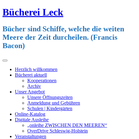
Zum
Bücherei Leck
Inhalt
springen
Bücher sind Schiffe, welche die weiten
Meere der Zeit durcheilen. (Francis
Bacon)
Primäres
Menü
Herzlich willkommen
Bücherei aktuell
Kooperationen
Archiv
Unser Angebot
Unsere Öffnungszeiten
Anmeldung und Gebühren
Schulen | Kindergärten
Online-Katalog
Digitale Ausleihe
„onleihe ZWISCHEN DEN MEEREN“
OverDrive Schleswig-Holstein
Veranstaltungen