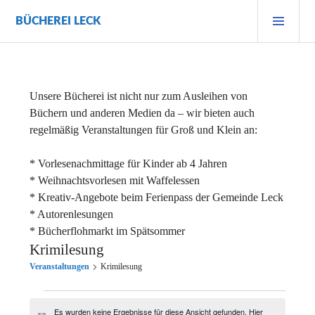
Zum
PRI
BÜCHEREI LECK
Inhalt
MEN
springen
Unsere Bücherei ist nicht nur zum Ausleihen von
Büchern und anderen Medien da – wir bieten auch
regelmäßig Veranstaltungen für Groß und Klein an:
* Vorlesenachmittage für Kinder ab 4 Jahren
* Weihnachtsvorlesen mit Waffelessen
* Kreativ-Angebote beim Ferienpass der Gemeinde Leck
* Autorenlesungen
* Bücherflohmarkt im Spätsommer
Krimilesung
Veranstaltungen
Krimilesung
Veranstaltungen
Es wurden keine Ergebnisse für diese Ansicht gefunden. Hier