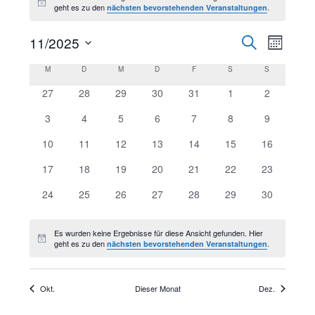
Hinweis
geht es zu den
.
nächsten bevorstehenden Veranstaltungen
11/2025
SUCHE
Vera
Veran
MONAT
Datum
M
MONTAG
D
DIENSTAG
M
MITTWOCH
D
DONNERSTAG
F
FREITAG
S
SAMSTAG
S
SONNTAG
Ans
Kalender
wählen.
Suche
0
0
0
0
0
0
0
27
28
29
30
31
1
2
Veranstaltungen
Veranstaltungen
Veranstaltungen
Veranstaltungen
Veranstaltungen
Veranstaltungen
Veranstalt
Nav
0
0
0
0
0
0
0
3
4
5
6
7
8
9
von
und
Veranstaltungen
Veranstaltungen
Veranstaltungen
Veranstaltungen
Veranstaltungen
Veranstaltungen
Veranstalt
0
0
0
0
0
0
0
10
11
12
13
14
15
16
Veranstaltungen
Veranstaltungen
Veranstaltungen
Veranstaltungen
Veranstaltungen
Veranstaltungen
Veranstaltu
Veranstaltungen
0
0
0
0
0
0
0
17
18
19
20
21
22
23
Ansich
Veranstaltungen
Veranstaltungen
Veranstaltungen
Veranstaltungen
Veranstaltungen
Veranstaltungen
Veranstaltu
0
0
0
0
0
0
0
24
25
26
27
28
29
30
Veranstaltungen
Veranstaltungen
Veranstaltungen
Veranstaltungen
Veranstaltungen
Veranstaltungen
Veranstaltu
Navig
Es wurden keine Ergebnisse für diese Ansicht gefunden. Hier
Hinweis
geht es zu den
.
nächsten bevorstehenden Veranstaltungen
Okt.
Dieser Monat
Dez.