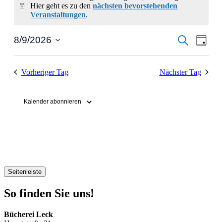
Hier geht es zu den
nächsten bevorstehenden
Hinweis
Veranstaltungen
.
Veransta
Vera
Suche
8/9/2026
Tag
Ansic
Datum
Suche
wählen.
Navi
und
Vorheriger Tag
Nächster Tag
Ansichte
Navigati
Kalender abonnieren
Seitenleiste
So finden Sie uns!
Bücherei Leck