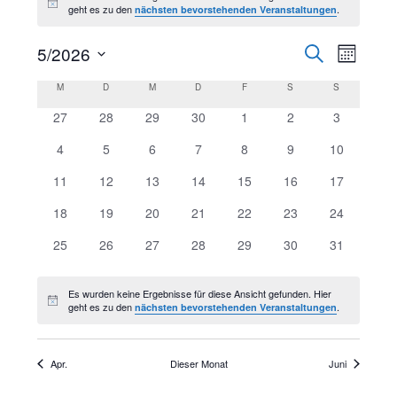
Hinweis
geht es zu den
.
nächsten bevorstehenden Veranstaltungen
5/2026
SUCHE
Vera
Veran
MONAT
Datum
M
MONTAG
D
DIENSTAG
M
MITTWOCH
D
DONNERSTAG
F
FREITAG
S
SAMSTAG
S
SONNTAG
Ans
Kalender
wählen.
Suche
0
0
0
0
0
0
0
27
28
29
30
1
2
3
Veranstaltungen
Veranstaltungen
Veranstaltungen
Veranstaltungen
Veranstaltungen
Veranstaltungen
Veranstalt
Nav
0
0
0
0
0
0
0
4
5
6
7
8
9
10
von
und
Veranstaltungen
Veranstaltungen
Veranstaltungen
Veranstaltungen
Veranstaltungen
Veranstaltungen
Veranstaltu
0
0
0
0
0
0
0
11
12
13
14
15
16
17
Veranstaltungen
Veranstaltungen
Veranstaltungen
Veranstaltungen
Veranstaltungen
Veranstaltungen
Veranstaltu
Veranstaltungen
0
0
0
0
0
0
0
18
19
20
21
22
23
24
Ansich
Veranstaltungen
Veranstaltungen
Veranstaltungen
Veranstaltungen
Veranstaltungen
Veranstaltungen
Veranstaltu
0
0
0
0
0
0
0
25
26
27
28
29
30
31
Veranstaltungen
Veranstaltungen
Veranstaltungen
Veranstaltungen
Veranstaltungen
Veranstaltungen
Veranstaltu
Navig
Es wurden keine Ergebnisse für diese Ansicht gefunden. Hier
Hinweis
geht es zu den
.
nächsten bevorstehenden Veranstaltungen
Apr.
Dieser Monat
Juni