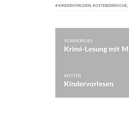
KINDERVORLESEN
,
OSTEREIERSUCHE
,
Beitragsnaviga
VORHERIGES
Krimi-Lesung mit M
Vorheriger
Beitrag:
WEITER
Kindervorlesen
Nächster
Beitrag: